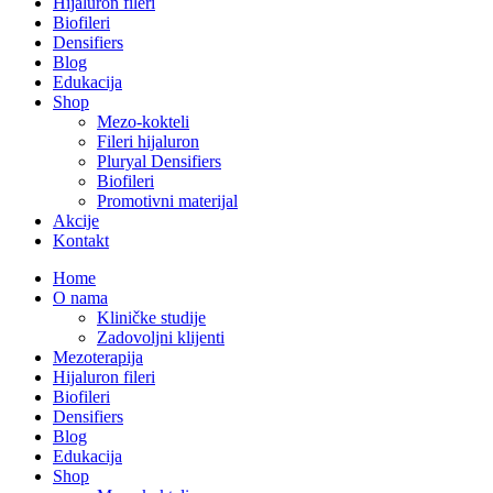
Hijaluron fileri
Biofileri
Densifiers
Blog
Edukacija
Shop
Mezo-kokteli
Fileri hijaluron
Pluryal Densifiers
Biofileri
Promotivni materijal
Akcije
Kontakt
Home
O nama
Kliničke studije
Zadovoljni klijenti
Mezoterapija
Hijaluron fileri
Biofileri
Densifiers
Blog
Edukacija
Shop