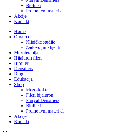
Pluryal Densifiers
Biofileri
Promotivni materijal
Akcije
Kontakt
Home
O nama
Kliničke studije
Zadovoljni klijenti
Mezoterapija
Hijaluron fileri
Biofileri
Densifiers
Blog
Edukacija
Shop
Mezo-kokteli
Fileri hijaluron
Pluryal Densifiers
Biofileri
Promotivni materijal
Akcije
Kontakt