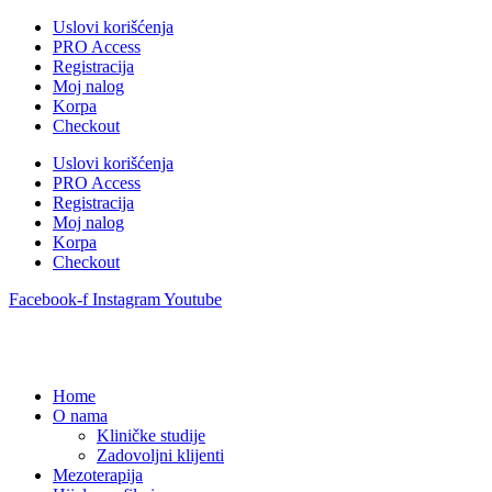
Uslovi korišćenja
PRO Access
Registracija
Moj nalog
Korpa
Checkout
Uslovi korišćenja
PRO Access
Registracija
Moj nalog
Korpa
Checkout
Facebook-f
Instagram
Youtube
Home
O nama
Kliničke studije
Zadovoljni klijenti
Mezoterapija