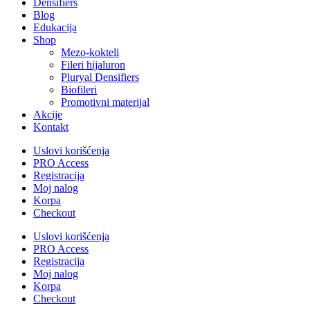
Densifiers
Blog
Edukacija
Shop
Mezo-kokteli
Fileri hijaluron
Pluryal Densifiers
Biofileri
Promotivni materijal
Akcije
Kontakt
Uslovi korišćenja
PRO Access
Registracija
Moj nalog
Korpa
Checkout
Uslovi korišćenja
PRO Access
Registracija
Moj nalog
Korpa
Checkout