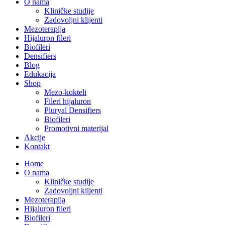
O nama
Kliničke studije
Zadovoljni klijenti
Mezoterapija
Hijaluron fileri
Biofileri
Densifiers
Blog
Edukacija
Shop
Mezo-kokteli
Fileri hijaluron
Pluryal Densifiers
Biofileri
Promotivni materijal
Akcije
Kontakt
Home
O nama
Kliničke studije
Zadovoljni klijenti
Mezoterapija
Hijaluron fileri
Biofileri