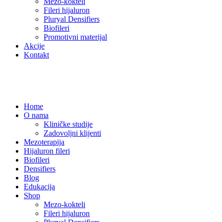
Mezo-kokteli
Fileri hijaluron
Pluryal Densifiers
Biofileri
Promotivni materijal
Akcije
Kontakt
Home
O nama
Kliničke studije
Zadovoljni klijenti
Mezoterapija
Hijaluron fileri
Biofileri
Densifiers
Blog
Edukacija
Shop
Mezo-kokteli
Fileri hijaluron