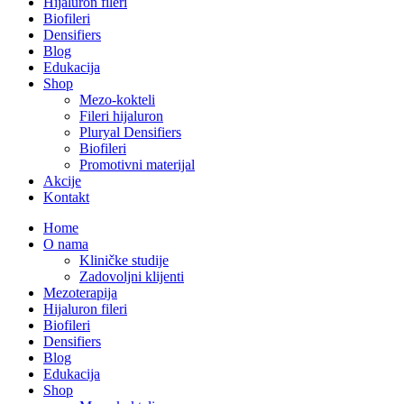
Hijaluron fileri
Biofileri
Densifiers
Blog
Edukacija
Shop
Mezo-kokteli
Fileri hijaluron
Pluryal Densifiers
Biofileri
Promotivni materijal
Akcije
Kontakt
Home
O nama
Kliničke studije
Zadovoljni klijenti
Mezoterapija
Hijaluron fileri
Biofileri
Densifiers
Blog
Edukacija
Shop