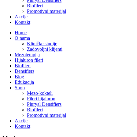
Pluryal Densifiers
Biofileri
Promotivni materijal
Akcije
Kontakt
Home
O nama
Kliničke studije
Zadovoljni klijenti
Mezoterapija
Hijaluron fileri
Biofileri
Densifiers
Blog
Edukacija
Shop
Mezo-kokteli
Fileri hijaluron
Pluryal Densifiers
Biofileri
Promotivni materijal
Akcije
Kontakt