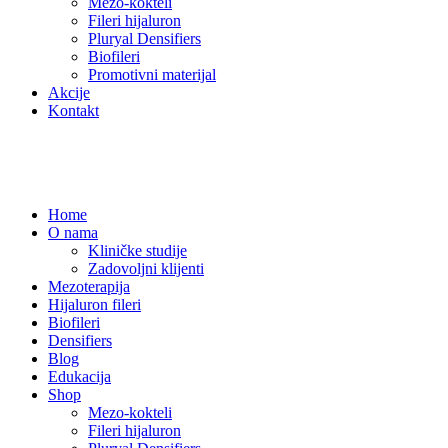
Mezo-kokteli
Fileri hijaluron
Pluryal Densifiers
Biofileri
Promotivni materijal
Akcije
Kontakt
Home
O nama
Kliničke studije
Zadovoljni klijenti
Mezoterapija
Hijaluron fileri
Biofileri
Densifiers
Blog
Edukacija
Shop
Mezo-kokteli
Fileri hijaluron