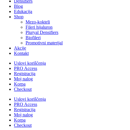
Densifiers
Blog
Edukacija
Shop
Mezo-kokteli
Fileri hijaluron
Pluryal Densifiers
Biofileri
Promotivni materijal
Akcije
Kontakt
Uslovi korišćenja
PRO Access
Registracija
Moj nalog
Korpa
Checkout
Uslovi korišćenja
PRO Access
Registracija
Moj nalog
Korpa
Checkout