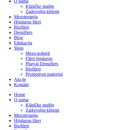
O nama
Kliničke studije
Zadovoljni klijenti
Mezoterapija
Hijaluron fileri
Biofileri
Densifiers
Blog
Edukacija
Shop
Mezo-kokteli
Fileri hijaluron
Pluryal Densifiers
Biofileri
Promotivni materijal
Akcije
Kontakt
Home
O nama
Kliničke studije
Zadovoljni klijenti
Mezoterapija
Hijaluron fileri
Biofileri