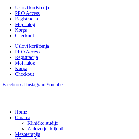
Uslovi korišćenja
PRO Access
Registracija
Moj nalog
Korpa
Checkout
Uslovi korišćenja
PRO Access
Registracija
Moj nalog
Korpa
Checkout
Facebook-f
Instagram
Youtube
Home
O nama
Kliničke studije
Zadovoljni klijenti
Mezoterapija