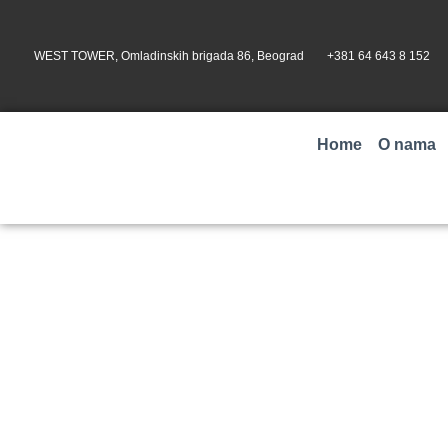
WEST TOWER, Omladinskih brigada 86, Beograd
+381 64 643 8 152
Home
O nama