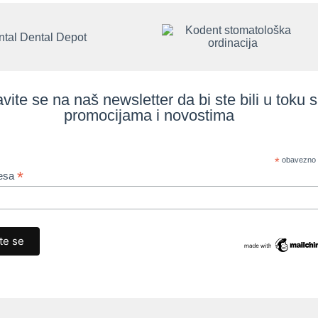
avite se na naš newsletter da bi ste bili u toku 
promocijama i novostima
*
obavezno 
*
resa