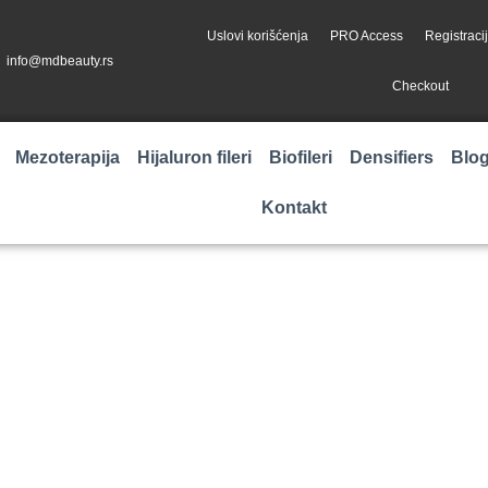
Uslovi korišćenja
PRO Access
Registraci
info@mdbeauty.rs
Checkout
Mezoterapija
Hijaluron fileri
Biofileri
Densifiers
Blo
Kontakt