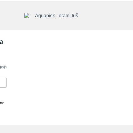
sa
polje