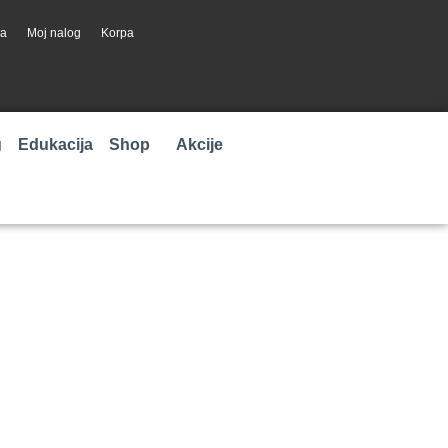
ja
Moj nalog
Korpa
g
Edukacija
Shop
Akcije