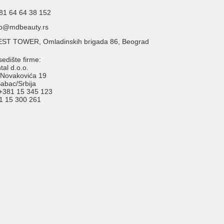
81 64 64 38 152
fo@mdbeauty.rs
ST TOWER, Omladinskih brigada 86, Beograd
edište firme:
al d.o.o.
 Novakovića 19
abac/Srbija
: +381 15 345 123
81 15 300 261