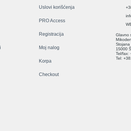
Uslovi korišćenja
+3
in
PRO Access
WE
Registracija
Glavno s
Mikodent
Stojana
i
Moj nalog
15000 Š
Tel/fax
Tel: +3
Korpa
Checkout