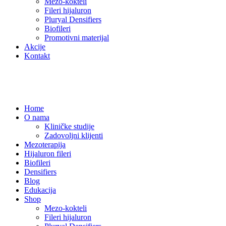
Mezo-kokteli
Fileri hijaluron
Pluryal Densifiers
Biofileri
Promotivni materijal
Akcije
Kontakt
Home
O nama
Kliničke studije
Zadovoljni klijenti
Mezoterapija
Hijaluron fileri
Biofileri
Densifiers
Blog
Edukacija
Shop
Mezo-kokteli
Fileri hijaluron