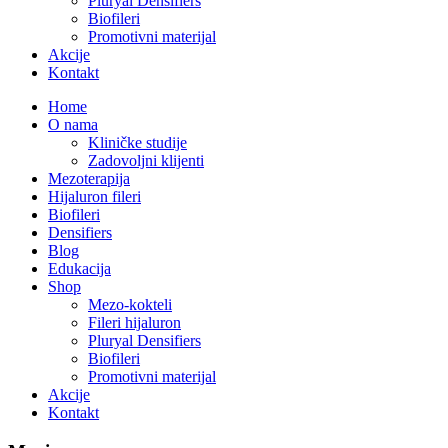
Pluryal Densifiers
Biofileri
Promotivni materijal
Akcije
Kontakt
Home
O nama
Kliničke studije
Zadovoljni klijenti
Mezoterapija
Hijaluron fileri
Biofileri
Densifiers
Blog
Edukacija
Shop
Mezo-kokteli
Fileri hijaluron
Pluryal Densifiers
Biofileri
Promotivni materijal
Akcije
Kontakt