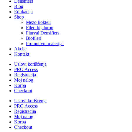
Densifiers
Blog
Edukacija
Shop
Mezo-kokteli
Fileri hijaluron
Pluryal Densifiers
Biofileri
Promotivni materijal
Akcije
Kontakt
Uslovi korišćenja
PRO Access
Registracija
Moj nalog
Korpa
Checkout
Uslovi korišćenja
PRO Access
Registracija
Moj nalog
Korpa
Checkout