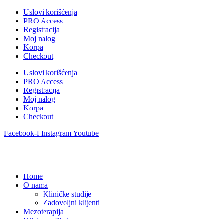
Uslovi korišćenja
PRO Access
Registracija
Moj nalog
Korpa
Checkout
Uslovi korišćenja
PRO Access
Registracija
Moj nalog
Korpa
Checkout
Facebook-f
Instagram
Youtube
Home
O nama
Kliničke studije
Zadovoljni klijenti
Mezoterapija