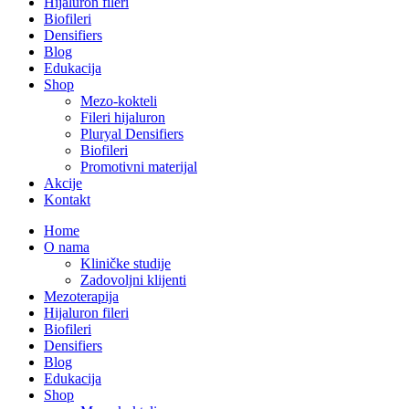
Hijaluron fileri
Biofileri
Densifiers
Blog
Edukacija
Shop
Mezo-kokteli
Fileri hijaluron
Pluryal Densifiers
Biofileri
Promotivni materijal
Akcije
Kontakt
Home
O nama
Kliničke studije
Zadovoljni klijenti
Mezoterapija
Hijaluron fileri
Biofileri
Densifiers
Blog
Edukacija
Shop