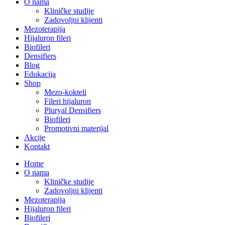
O nama
Kliničke studije
Zadovoljni klijenti
Mezoterapija
Hijaluron fileri
Biofileri
Densifiers
Blog
Edukacija
Shop
Mezo-kokteli
Fileri hijaluron
Pluryal Densifiers
Biofileri
Promotivni materijal
Akcije
Kontakt
Home
O nama
Kliničke studije
Zadovoljni klijenti
Mezoterapija
Hijaluron fileri
Biofileri