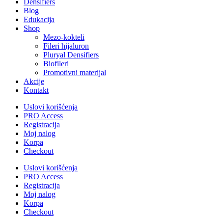
Densifiers
Blog
Edukacija
Shop
Mezo-kokteli
Fileri hijaluron
Pluryal Densifiers
Biofileri
Promotivni materijal
Akcije
Kontakt
Uslovi korišćenja
PRO Access
Registracija
Moj nalog
Korpa
Checkout
Uslovi korišćenja
PRO Access
Registracija
Moj nalog
Korpa
Checkout