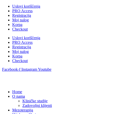
Uslovi korišćenja
PRO Access
Registracija
Moj nalog
Korpa
Checkout
Uslovi korišćenja
PRO Access
Registracija
Moj nalog
Korpa
Checkout
Facebook-f
Instagram
Youtube
Home
O nama
Kliničke studije
Zadovoljni klijenti
Mezoterapija