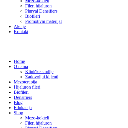
Mezo-kokteli
Fileri hijaluron
Pluryal Densifiers
Biofileri
Promotivni materijal
Akcije
Kontakt
Home
O nama
Kliničke studije
Zadovoljni klijenti
Mezoterapija
Hijaluron fileri
Biofileri
Densifiers
Blog
Edukacija
Shop
Mezo-kokteli
Fileri hijaluron