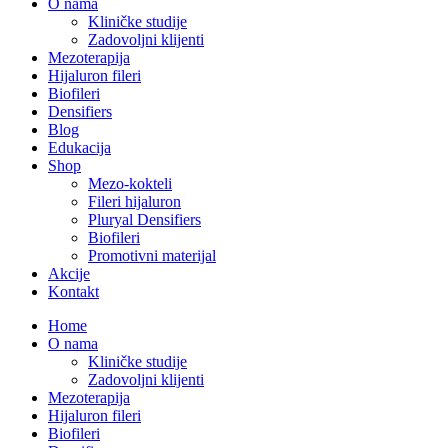
O nama
Kliničke studije
Zadovoljni klijenti
Mezoterapija
Hijaluron fileri
Biofileri
Densifiers
Blog
Edukacija
Shop
Mezo-kokteli
Fileri hijaluron
Pluryal Densifiers
Biofileri
Promotivni materijal
Akcije
Kontakt
Home
O nama
Kliničke studije
Zadovoljni klijenti
Mezoterapija
Hijaluron fileri
Biofileri