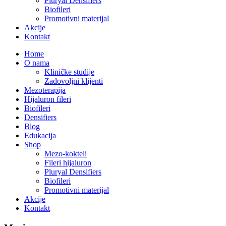
Pluryal Densifiers
Biofileri
Promotivni materijal
Akcije
Kontakt
Home
O nama
Kliničke studije
Zadovoljni klijenti
Mezoterapija
Hijaluron fileri
Biofileri
Densifiers
Blog
Edukacija
Shop
Mezo-kokteli
Fileri hijaluron
Pluryal Densifiers
Biofileri
Promotivni materijal
Akcije
Kontakt