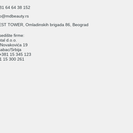
81 64 64 38 152
fo@mdbeauty.rs
ST TOWER, Omladinskih brigada 86, Beograd
edište firme:
al d.o.o.
 Novakovića 19
abac/Srbija
: +381 15 345 123
81 15 300 261