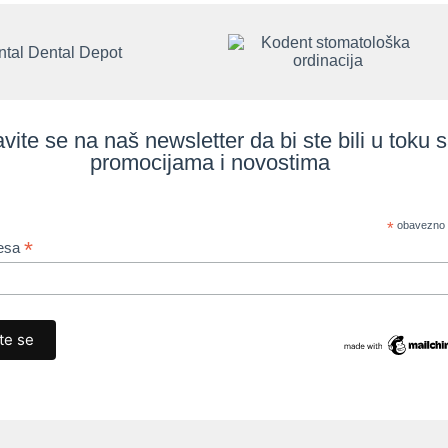
avite se na naš newsletter da bi ste bili u toku 
promocijama i novostima
*
obavezno 
*
resa