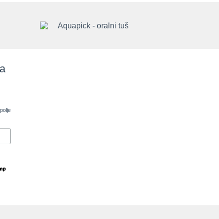
sa
polje