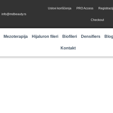
Uslovi korišćenja
PRO Access
Registraci
info@mdbeauty.rs
Checkout
Mezoterapija
Hijaluron fileri
Biofileri
Densifiers
Blo
Kontakt