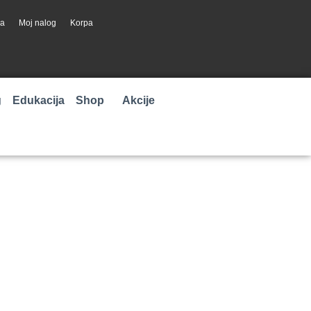
ja
Moj nalog
Korpa
g
Edukacija
Shop
Akcije