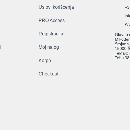
Uslovi korišćenja
+3
in
PRO Access
WE
Registracija
Glavno s
Mikodent
Stojana
i
Moj nalog
15000 Š
Tel/fax
Tel: +3
Korpa
Checkout