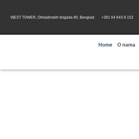
WEST TOWER, Omladinskih brigada 86, Beograd
+381 64 643 8 152
Home
O nama