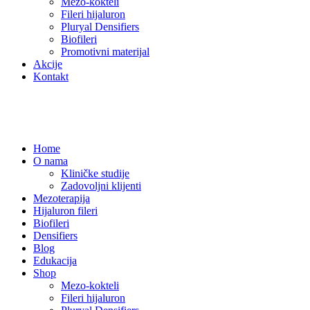
Mezo-kokteli
Fileri hijaluron
Pluryal Densifiers
Biofileri
Promotivni materijal
Akcije
Kontakt
Home
O nama
Kliničke studije
Zadovoljni klijenti
Mezoterapija
Hijaluron fileri
Biofileri
Densifiers
Blog
Edukacija
Shop
Mezo-kokteli
Fileri hijaluron