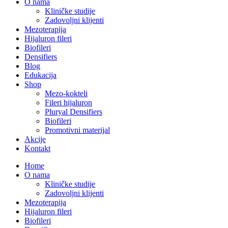
O nama
Kliničke studije
Zadovoljni klijenti
Mezoterapija
Hijaluron fileri
Biofileri
Densifiers
Blog
Edukacija
Shop
Mezo-kokteli
Fileri hijaluron
Pluryal Densifiers
Biofileri
Promotivni materijal
Akcije
Kontakt
Home
O nama
Kliničke studije
Zadovoljni klijenti
Mezoterapija
Hijaluron fileri
Biofileri