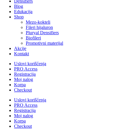
Densifiers
Blog
Edukacija
Shop
Mezo-kokteli
Fileri hijaluron
Pluryal Densifiers
Biofileri
Promotivni materijal
Akcije
Kontakt
Uslovi korišćenja
PRO Access
Registracija
Moj nalog
Korpa
Checkout
Uslovi korišćenja
PRO Access
Registracija
Moj nalog
Korpa
Checkout