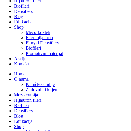
Hijaluron fileri
Biofileri
Densifiers
Blog
Edukacija
Shop
Mezo-kokteli
Fileri hijaluron
Pluryal Densifiers
Biofileri
Promotivni materijal
Akcije
Kontakt
Home
O nama
Kliničke studije
Zadovoljni klijenti
Mezoterapija
Hijaluron fileri
Biofileri
Densifiers
Blog
Edukacija
Shop