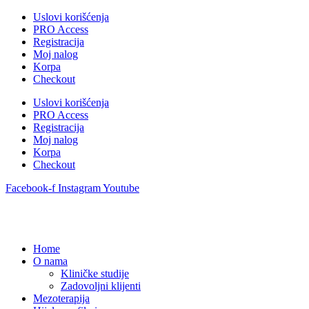
Uslovi korišćenja
PRO Access
Registracija
Moj nalog
Korpa
Checkout
Uslovi korišćenja
PRO Access
Registracija
Moj nalog
Korpa
Checkout
Facebook-f
Instagram
Youtube
Home
O nama
Kliničke studije
Zadovoljni klijenti
Mezoterapija