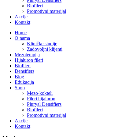
Pluryal Densifiers
Biofileri
Promotivni materijal
Akcije
Kontakt
Home
O nama
Kliničke studije
Zadovoljni klijenti
Mezoterapija
Hijaluron fileri
Biofileri
Densifiers
Blog
Edukacija
Shop
Mezo-kokteli
Fileri hijaluron
Pluryal Densifiers
Biofileri
Promotivni materijal
Akcije
Kontakt