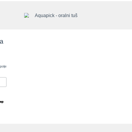
sa
polje