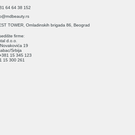
81 64 64 38 152
fo@mdbeauty.rs
ST TOWER, Omladinskih brigada 86, Beograd
edište firme:
al d.o.o.
 Novakovića 19
abac/Srbija
: +381 15 345 123
81 15 300 261