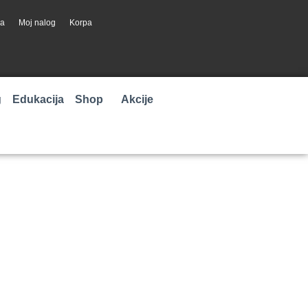
ja
Moj nalog
Korpa
g
Edukacija
Shop
Akcije