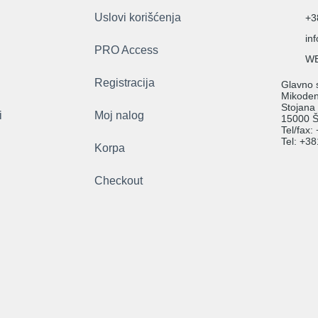
Uslovi korišćenja
+3
in
PRO Access
WE
Registracija
Glavno s
Mikodent
Stojana
i
Moj nalog
15000 Š
Tel/fax
Tel: +3
Korpa
Checkout