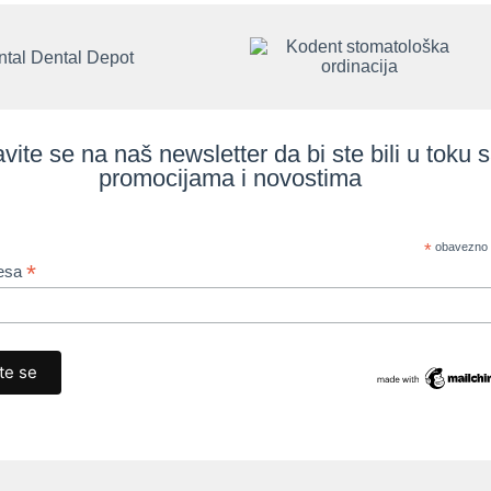
avite se na naš newsletter da bi ste bili u toku 
promocijama i novostima
*
obavezno 
*
resa