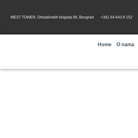
WEST TOWER, Omladinskih brigada 86, Beograd
+381 64 643 8 152
Home
O nama