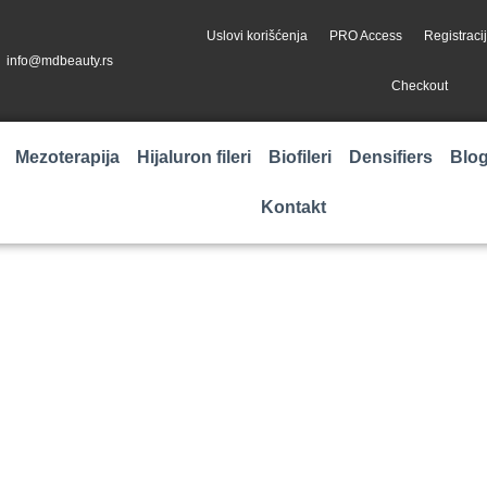
Uslovi korišćenja
PRO Access
Registraci
info@mdbeauty.rs
Checkout
Mezoterapija
Hijaluron fileri
Biofileri
Densifiers
Blo
Kontakt