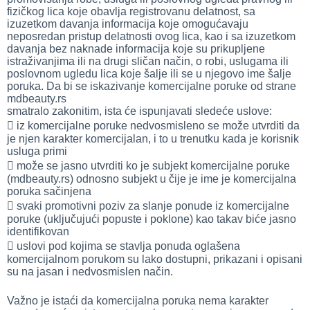
fizičkog lica koje obavlja registrovanu delatnost, sa
izuzetkom davanja informacija koje omogućavaju
neposredan pristup delatnosti ovog lica, kao i sa izuzetkom
davanja bez naknade informacija koje su prikupljene
istraživanjima ili na drugi sličan način, o robi, uslugama ili
poslovnom ugledu lica koje šalje ili se u njegovo ime šalje
poruka. Da bi se iskazivanje komercijalne poruke od strane
mdbeauty.rs
smatralo zakonitim, ista će ispunjavati sledeće uslove:
 iz komercijalne poruke nedvosmisleno se može utvrditi da
je njen karakter komercijalan, i to u trenutku kada je korisnik
usluga primi
 može se jasno utvrditi ko je subjekt komercijalne poruke
(mdbeauty.rs) odnosno subjekt u čije je ime je komercijalna
poruka sačinjena
 svaki promotivni poziv za slanje ponude iz komercijalne
poruke (uključujući popuste i poklone) kao takav biće jasno
identifikovan
 uslovi pod kojima se stavlja ponuda oglašena
komercijalnom porukom
su lako dostupni, prikazani i opisani
su na jasan i nedvosmislen način.
Važno je istaći da komercijalna poruka nema karakter