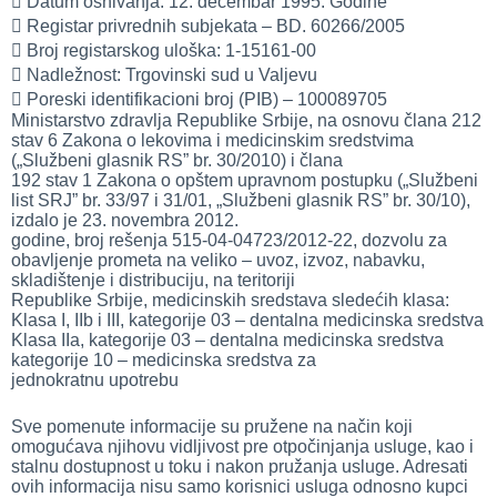
 Datum osnivanja: 12. decembar 1995. Godine
 Registar privrednih subjekata – BD. 60266/2005
 Broj registarskog uloška: 1-15161-00
 Nadležnost: Trgovinski sud u Valjevu
 Poreski identifikacioni broj (PIB) – 100089705
Ministarstvo zdravlja Republike Srbije, na osnovu člana 212
stav 6 Zakona o lekovima i medicinskim sredstvima
(„Službeni glasnik RS” br. 30/2010) i člana
192 stav 1 Zakona o opštem upravnom postupku („Službeni
list SRJ” br. 33/97 i 31/01, „Službeni glasnik RS” br. 30/10),
izdalo je 23. novembra 2012.
godine, broj rešenja 515-04-04723/2012-22, dozvolu za
obavljenje prometa na veliko – uvoz, izvoz, nabavku,
skladištenje i distribuciju, na teritoriji
Republike Srbije, medicinskih sredstava sledećih klasa:
Klasa I, IIb i III, kategorije 03 – dentalna medicinska sredstva
Klasa IIa, kategorije 03 – dentalna medicinska sredstva
kategorije 10 – medicinska sredstva za
jednokratnu
upotrebu
Sve pomenute informacije su pružene na način koji
omogućava njihovu vidljivost pre otpočinjanja usluge, kao i
stalnu dostupnost u toku i nakon pružanja usluge. Adresati
ovih informacija nisu samo korisnici usluga odnosno kupci