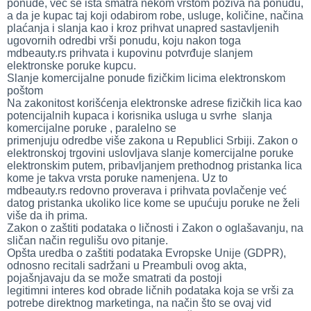
ponude, već se ista smatra nekom vrstom poziva na ponudu,
a da je kupac taj koji odabirom robe, usluge, količine, načina
plaćanja i slanja kao i kroz prihvat unapred sastavljenih
ugovornih odredbi vrši ponudu, koju nakon toga
mdbeauty.rs prihvata i kupovinu potvrđuje slanjem
elektronske poruke kupcu.
Slanje komercijalne ponude fizičkim licima elektronskom
poštom
Na zakonitost korišćenja elektronske adrese fizičkih lica kao
potencijalnih kupaca i korisnika usluga u svrhe slanja
komercijalne poruke , paralelno se
primenjuju odredbe više zakona u Republici Srbiji. Zakon o
elektronskoj trgovini uslovljava slanje komercijalne poruke
elektronskim putem, pribavljanjem prethodnog pristanka lica
kome je takva vrsta poruke namenjena. Uz to
mdbeauty.rs redovno proverava i prihvata povlačenje već
datog pristanka ukoliko lice kome se upućuju poruke ne želi
više da ih prima.
Zakon o zaštiti podataka o ličnosti i Zakon o oglašavanju, na
sličan način regulišu ovo pitanje.
Opšta uredba o zaštiti podataka Evropske Unije (GDPR),
odnosno recitali sadržani u Preambuli ovog akta,
pojašnjavaju da se može smatrati da postoji
legitimni interes kod obrade ličnih podataka koja se vrši za
potrebe direktnog marketinga, na način što se ovaj vid