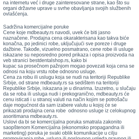
na internetu već i druge zainteresovane strane, kao što su
organi državne uprave u svrhe obavljanja svojih službenih
ovlašćenja.
Sadržina komercijalne poruke
Cene koje mdbeauty.rs navodi, uvek će biti jasno
naznačene. Prodajna cena okarakterisana kao takva biće
konačna, po jedinici robe, uključujući sve poreze i druge
dažbine. Takođe, vizuelno posmatrano, cene robe ili usluge
iskazane su neposredno pored prikaza i opisa proizvoda na
veb stranici bestdentalshop.rs, kako bi
kupac sa prosečnom pažnjom mogao povezati koja cena se
odnosi na koju vrstu robe odnosno usluge.
Cena za robu ili uslugu koja se nudi na teritoriji Republike
Srbije, od strane mdbeauty.rs sa sedištem na teritoriji
Republike Srbije, iskazana je u dinarima. Izuzetno, u slučaju
da se roba ili usluga nudi i prekogranično, mdbeauty.rs će
cenu isticati i u stranoj valuti na način kojim se potrošaču
daje mogućnost da sam izabere valutu u kojoj će se
prikazati prodajna cena robe odnosno usluge iz celokupnog
asoritimana mdbeauty.rs.
Uslovi da bi se komercijalna poruka smatrala zakonito
saopštenom Komercijalna (ekonomsko propagandna ili
marketing) poruka je svaki oblik komunikacije u cilju
promovisanja robe, usluga ili poslovnog ugleda pravnog ili