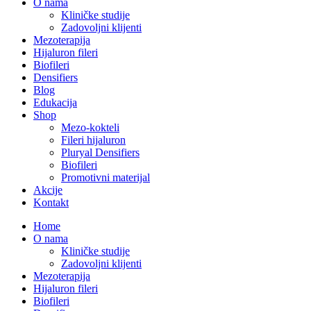
O nama
Kliničke studije
Zadovoljni klijenti
Mezoterapija
Hijaluron fileri
Biofileri
Densifiers
Blog
Edukacija
Shop
Mezo-kokteli
Fileri hijaluron
Pluryal Densifiers
Biofileri
Promotivni materijal
Akcije
Kontakt
Home
O nama
Kliničke studije
Zadovoljni klijenti
Mezoterapija
Hijaluron fileri
Biofileri