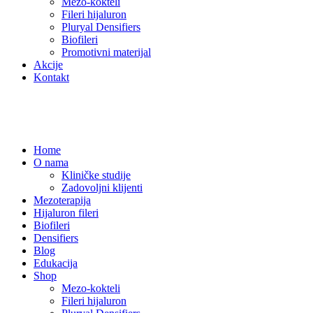
Mezo-kokteli
Fileri hijaluron
Pluryal Densifiers
Biofileri
Promotivni materijal
Akcije
Kontakt
Home
O nama
Kliničke studije
Zadovoljni klijenti
Mezoterapija
Hijaluron fileri
Biofileri
Densifiers
Blog
Edukacija
Shop
Mezo-kokteli
Fileri hijaluron