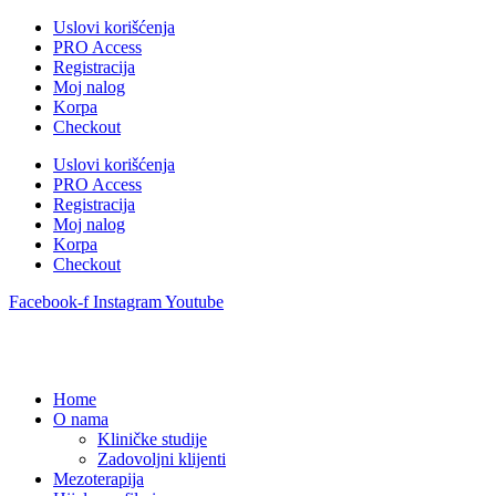
Uslovi korišćenja
PRO Access
Registracija
Moj nalog
Korpa
Checkout
Uslovi korišćenja
PRO Access
Registracija
Moj nalog
Korpa
Checkout
Facebook-f
Instagram
Youtube
Home
O nama
Kliničke studije
Zadovoljni klijenti
Mezoterapija