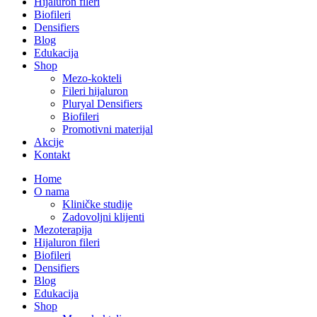
Hijaluron fileri
Biofileri
Densifiers
Blog
Edukacija
Shop
Mezo-kokteli
Fileri hijaluron
Pluryal Densifiers
Biofileri
Promotivni materijal
Akcije
Kontakt
Home
O nama
Kliničke studije
Zadovoljni klijenti
Mezoterapija
Hijaluron fileri
Biofileri
Densifiers
Blog
Edukacija
Shop