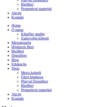
Pluryal Densifiers
Biofileri
Promotivni materijal
Akcije
Kontakt
Home
O nama
Kliničke studije
Zadovoljni klijenti
Mezoterapija
Hijaluron fileri
Biofileri
Densifiers
Blog
Edukacija
Shop
Mezo-kokteli
Fileri hijaluron
Pluryal Densifiers
Biofileri
Promotivni materijal
Akcije
Kontakt