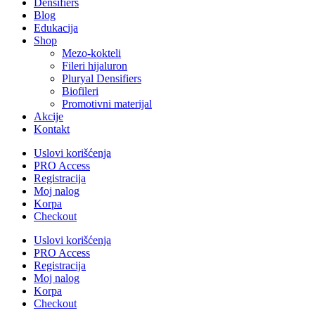
Densifiers
Blog
Edukacija
Shop
Mezo-kokteli
Fileri hijaluron
Pluryal Densifiers
Biofileri
Promotivni materijal
Akcije
Kontakt
Uslovi korišćenja
PRO Access
Registracija
Moj nalog
Korpa
Checkout
Uslovi korišćenja
PRO Access
Registracija
Moj nalog
Korpa
Checkout